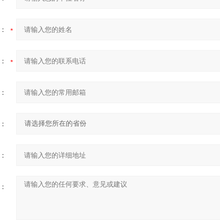
：
：
：
：
：
：