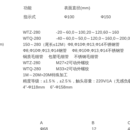
功能
表面直径(mm)
指示式
Φ100
Φ150
WTZ-280
-20～60,0～100,20～120,60～160
WTQ-280
-40～60,0～50,0～120,0～160,0～200,
150～280（尾长≤12M）Φ8,Φ10Φ,Φ13,Φ14不锈钢管
m)
Φ8,Φ10Φ,Φ13,Φ14钢管 Φ8,Φ10Φ,Φ13,Φ14不锈钢管
铜质毛细管 包塑毛细管 不锈钢毛细管
WTZ-280
M27×2可动外螺纹
WTQ-280
M33×2可动外螺纹
1M～20M>20M特殊加工
精度等级：±1.5％，±2.5％，触头容量：220V/1A（无感负载
4"-Φ118mm 6"-Φ158mm
A
B
Φ68
12
4