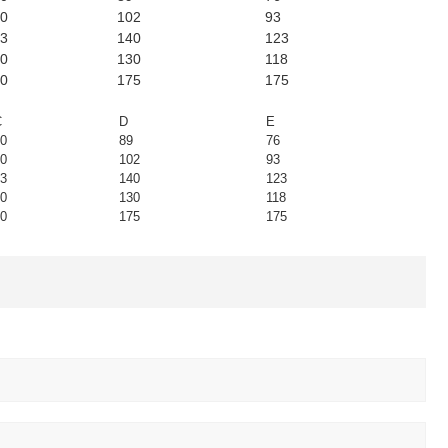
0
102
93
3
140
123
0
130
118
0
175
175
C
D
E
0
89
76
0
102
93
3
140
123
0
130
118
0
175
175