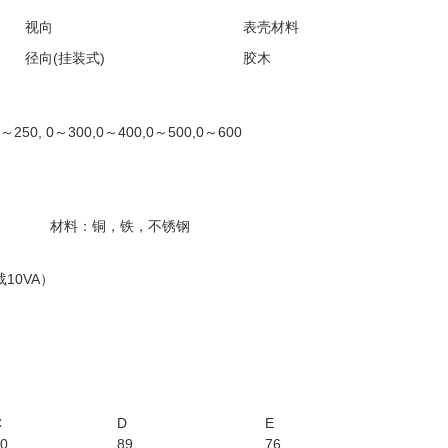
视向
表壳材料
径向(挂装式)
胶木
0～250, 0～300,0～400,0～500,0～600
材料：铜，铁，不锈钢
10VA）
C
D
E
0
89
76