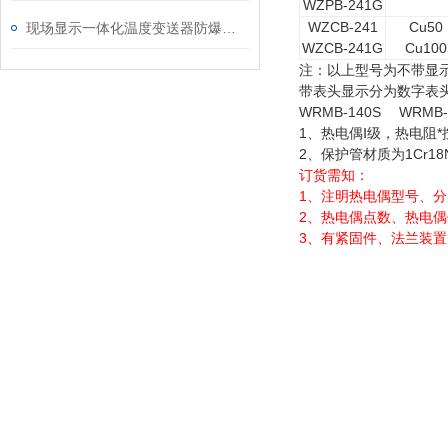
WZPB-241G
WZCB-241
Cu50
现场显示一体化温度变送器防爆热电阻工作原理及特点
WZCB-241G
Cu100
注：以上型号为不带显
带表头显示分为数字表
WRMB-140S WRMB-
1、热电偶Ⅰ级，热电阻
2、保护管材质为1Cr18
订货需知：
1
、注明热电偶型号、分
2
、热电偶点数、热电偶
3
、有紧固件、法兰装置