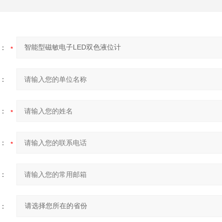
：
：
：
：
：
：