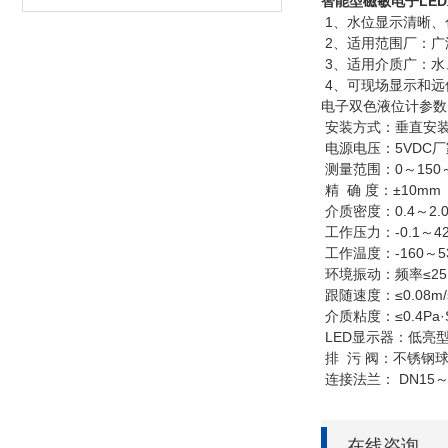
智能型磁敏电子LE
1、水位显示清晰、
2、适用范围厂：广
3、适用介质广：水
4、可现场显示和远
电子双色液位计参数
安装方式：垂直安
电源电压：5VDC厂
测量范围：0～150
精 确 度：±10mm
介质密度：0.4～2.0
工作压力：-0.1～42
工作温度：-160～5
环境振动：频率≤25H
跟随速度：≤0.08m/
介质粘度：≤0.4Pa·
LED显示器：低亮
排 污 阀：不锈钢
连接法兰： DN15～
在线咨询