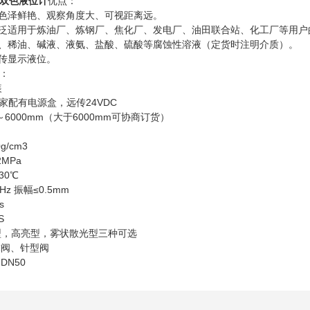
D双色液位计
优点：
色泽鲜艳、观察角度大、可视距离远。
泛适用于炼油厂、炼钢厂、焦化厂、发电厂、油田联合站、化工厂等用户
、稀油、碱液、液氨、盐酸、硫酸等腐蚀性溶液（定货时注明介质）。
传显示液位。
：
装
家配有电源盒，远传24VDC
～6000mm（大于6000mm可协商订货）
g/cm3
MPa
30℃
z 振幅≤0.5mm
s
S
型，高亮型，雾状散光型三种可选
球阀、针型阀
DN50