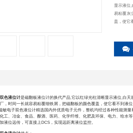
显示液位,
易粘覆灰
盖，使它
能观察。
D双色液位计
是磁翻板液位计的换代产品,它以红绿光柱清晰显示液位,白天观
厂，时间一长就容易粘覆细铁屑，把磁翻板的颜色覆盖，使它看不到液位
列智能磁敏电子双色液位计精选国内外优质电子元件，整机均经过各种性能测
化工、冶金、食品、酿酒、医药、化学纤维、化肥及环保、电力、给水等
加液位远传，可直接上DCS，实现远距离液位监控。