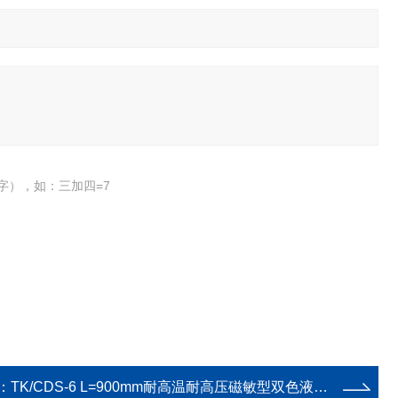
字），如：三加四=7
：
TK/CDS-6 L=900mm耐高温耐高压磁敏型双色液位计