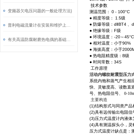
技术参数
变频器欠电压问题的一般处理方法}
测温范围： 0 - 100°C 2
● 精度等级： 1.5级
● 防爆等级：dⅡBT4 、dⅡ
普利电磁流量计在安装和维护上要注意以下几点
● 绝缘等级：F级
● 环境温度：-20～45°C
有关高温防腐耐磨热电偶的基础资料您了解多少？
● 相对温度：小于90%
● 海拔高度：小于2000
● 热电阻精度级：B级
● 时间常数：34S
工作原理
活动内螺纹耐震型压力
系统内饱和蒸气产生相
快、灵敏度高、读数直
号、热电阻信号、 0-1
主要构造
(1)结构形式与同类产
(2)具有远传输出电阻信
(3)压力式温度计内液
(4)具有测温探头小，
压力式温度计缺点是：测