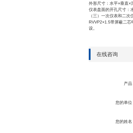
外形尺寸：水平×垂直×深 1
仪表盘面的开孔尺寸：水平×
（三）一次仪表和二次
RVVP2×1.5带屏蔽
设。
在线咨询
产品
您的单位
您的姓名