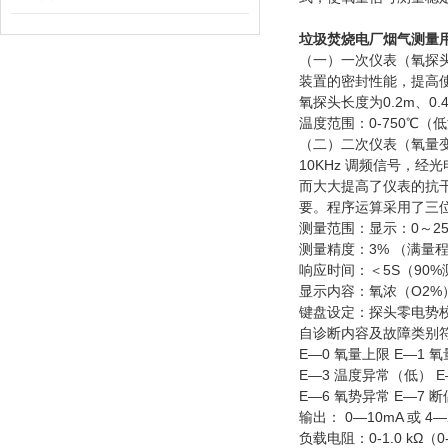
垃圾焚烧电厂烟气测量
（一）一次仪表（氧探
装置的密封性能，提高
氧探头长度为0.2m、0.4m
温度范围：0-750℃（
（二）二次仪表（氧量
10KHz 调频信号，
而大大提高了仪表的抗
要。程序运算采用了三
测量范围：显示：0～25
测量精度：3% （满量
响应时间：＜5S（90
显示内容：氧浓（O2%
键盘设定：探头零电势校
自诊断内容及故障类别
E—0 氧量上限 E—1 
E—3 温度异常（低） 
E—6 氧势异常 E—7 断
输出： 0—10mA 或 4—
负载电阻：0-1.0 kΩ（0-