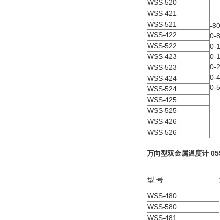
WSS-520
WSS-421
WSS-521
-8
WSS-422
0-
WSS-522
0-
WSS-423
0-
0-
WSS-523
0-
WSS-424
0-
WSS-524
WSS-425
WSS-525
WSS-426
WSS-526
万向
型双金属温度计 0550
型 号
WSS-480
WSS-580
WSS-481