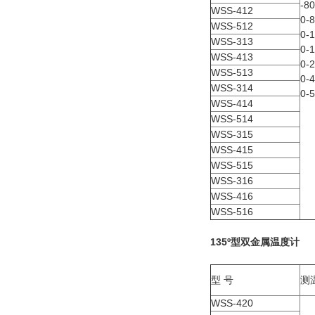
-8
WSS-412
0-
WSS-512
0-
WSS-313
0-
WSS-413
0-
WSS-513
0-
WSS-314
0-
WSS-414
WSS-514
WSS-315
WSS-415
WSS-515
WSS-316
WSS-416
WSS-516
135
º
型双金属温度计
型 号
测
WSS-420