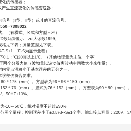
变化的传感器；
或产生直流变化的传感变送器；
；
电信号（Ⅱ型、Ⅲ型）或其他直流信号。
0--7308022
式。（有横式、竖式和方型三种）
D数码管显示，zui大读数1999。
规格见下表；测量范围见下表。
F·S±1.（F·S为显示量程）
以下0.1：℃|200|以上1℃。（其他物理量为末位一个字）
：小于两个分辨力值（波坳量以波动偏离波动中间数大小来衡量）。
时内零点漂移小于基本误差的五分之一。
本误差仍符合要求。
80＊175（mm）。方型表为96＊96＊150（mm）。
152＊76（mm）。竖式为76＊152（mm）。方型表为90＊90（mm）
。50HZ±10%。
。
为-10～50℃，相对湿度不超过±90%
范围全量程；控制误差小于±0.5%F·S±1个字。输出接点容量：220V、