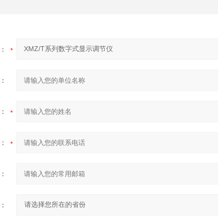
：
：
：
：
：
：