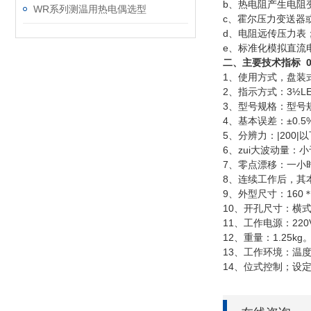
b、热电阻产生电阻
WR系列测温用热电偶选型
c、霍尔压力变送器
d、电阻远传压力表
e、标准化模拟直流
二、主要技术指标 055
1、使用方式，盘装
2、指示方式：3½LE
3、型号规格：型号
4、基本误差：±0.5%
5、分辨力：|200|
6、zui大波动量
7、零点漂移：一小
8、连续工作后，其
9、外型尺寸：160＊
10、开孔尺寸：横式
11、工作电源：220V
12、重量：1.25kg
13、工作环境：温度
14、位式控制；设定