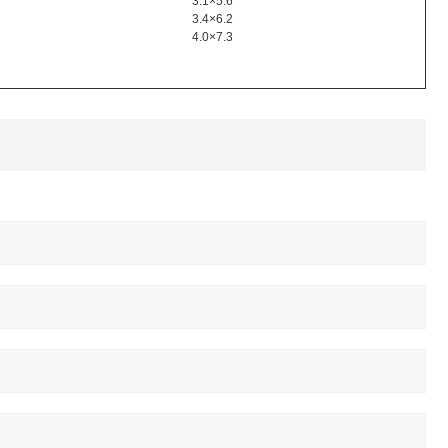
3.1×5.6
3.4×6.2
4.0×7.3