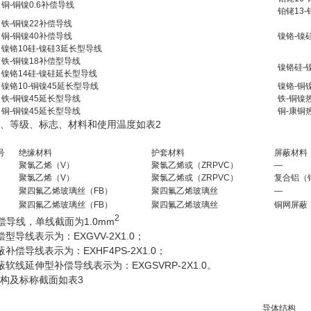
铜-铜镍0.6补偿导线
铂铑13
铁-铜镍22补偿导线
铜-铜镍40补偿导线
镍铬-镍
镍铬10硅-镍硅3延长型导线
铁-铜镍18补偿型导线
镍铬硅-
镍铬14硅-镍硅延长型导线
镍铬10-铜镍45延长型导线
镍铬-铜
铁-铜镍45延长型导线
铁-铜镍
铜-铜镍45延长型导线
铜-康铜
、等级、标志、材料和使用温度如表2
号
绝缘材料
护套材料
屏蔽材料
聚氯乙烯（V）
聚氯乙烯或（ZRPVC）
—
聚氯乙烯（V）
聚氯乙烯或（ZRPVC）
复合铝（
聚四氟乙烯玻璃丝（FB）
聚四氟乙烯玻璃丝
—
聚四氟乙烯玻璃丝（FB）
聚四氟乙烯玻璃丝
铜网屏蔽
2
偿导线，单线截面为1.0mm
型导线表示为：EXGVV-2X1.0；
偿导线表示为：EXHF4PS-2X1.0；
软线延伸型补偿导线表示为：EXGSVRP-2X1.0。
构及标称截面如表3
导体结构