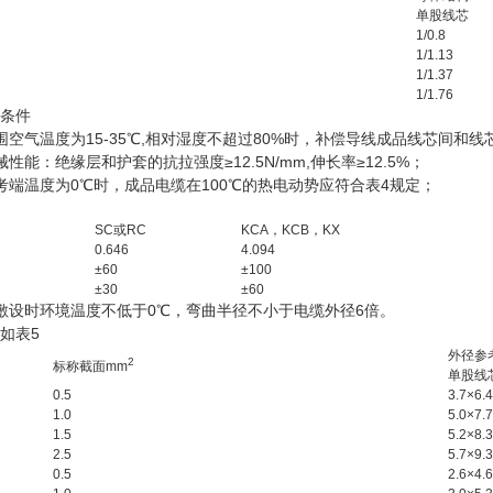
单股线芯
1/0.8
1/1.13
1/1.37
1/1.76
条件
围空气温度为15-35℃,相对湿度不超过80%时，补偿导线成品线芯间和线
性能：绝缘层和护套的抗拉强度≥12.5N/mm,伸长率≥12.5%；
考端温度为0℃时，成品电缆在100℃的热电动势应符合表4规定；
SC或RC
KCA，KCB，KX
0.646
4.094
±60
±100
±30
±60
敷设时环境温度不低于0℃，弯曲半径不小于电缆外径6倍。
如表5
外径参
2
标称截面mm
单股线
0.5
3.7×6.4
1.0
5.0×7.7
1.5
5.2×8.3
2.5
5.7×9.3
0.5
2.6×4.6