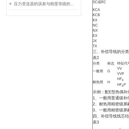
SC或RC
压力变送器的误差与精度等级的关系
KCA
KCB
KX
NC
NX
EX
JX
TX
三、补偿导线的分类
表2
分类
标志
特征代
VV
一般用
G
VVP
HF
4
耐热用
H
HF
P
4
示例：配E型热偶补
1、一般用普通级补偿
2、耐热用精密级屏蔽补
3、一般用精密级屏蔽
四、补偿导线线芯结
表3