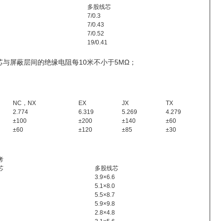
多股线芯
7/0.3
7/0.43
7/0.52
19/0.41
芯与屏蔽层间的绝缘电阻每10米不小于5MΩ；
NC，NX
EX
JX
TX
2.774
6.319
5.269
4.279
±100
±200
±140
±60
±60
±120
±85
±30
考
芯
多股线芯
3.9×6.6
5.1×8.0
5.5×8.7
5.9×9.8
2.8×4.8