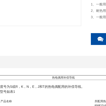
1、一般用
2、耐热用
3、一般用
四、补偿
热电偶用补偿导线
度号为S或R，K，N，E，J和T的热电偶配用的补偿导线。
型号如表1
产品名称
所配用热
铂铑10