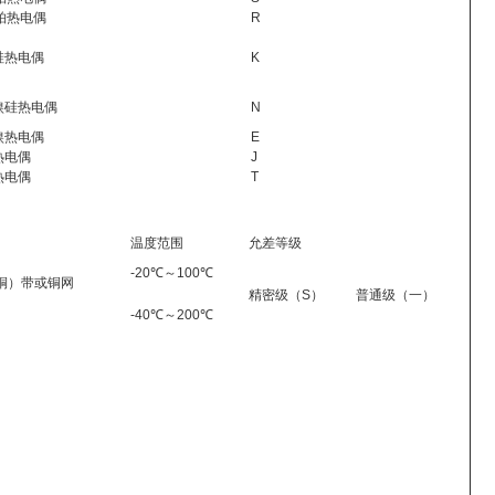
-铂热电偶
R
硅热电偶
K
镍硅热电偶
N
镍热电偶
E
热电偶
J
热电偶
T
温度范围
允差等级
-20℃～100℃
铜）带或铜网
精密级（S）
普通级（一）
-40℃～200℃