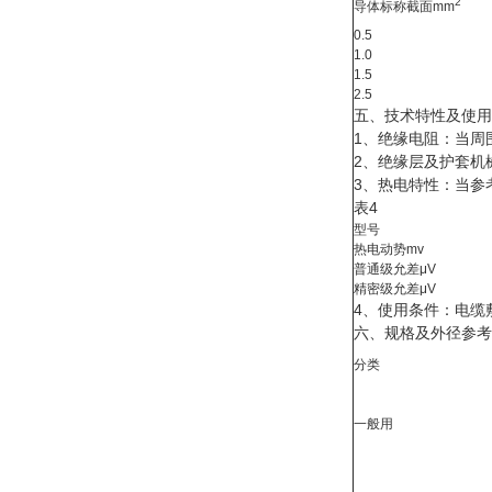
2
导体标称截面mm
0.5
1.0
1.5
2.5
五、技术特性及使用
1、绝缘电阻：当周
2、绝缘层及护套机械
3、热电特性：当参
表4
型号
热电动势mv
普通级允差μV
精密级允差μV
4、使用条件：电缆
六、规格及外径参考
分类
一般用