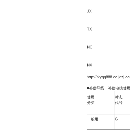
JX
TX
NC
NX
http://tkygq888.co.jdzj
■补偿导线、补偿电缆使
使用
标志
分类
代号
一般用
G