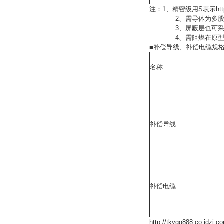
注：1、精密级用S表示http://t
2、需导体为多股软芯时
3、屏蔽层也可采用复
4、需阻燃在原型号前
■补偿导线、补偿电缆规
名称
补偿导线
补偿电缆
http://tkygq888.co.jdzj