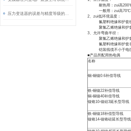
耐热用：zui高200℃
一般用：zui高70℃和
压力变送器的误差与精度等级的关系
2、zui低环境温度：
氟塑料绝缘和护套线缆：
聚氯乙烯绝缘和护套线缆
3、允许弯曲半径：
聚氯乙烯绝缘和护套非
氟塑料绝缘和护套非铠
铠装线缆不小于电缆外
■产品所配用热电偶
名称
铜-铜镍0.6补偿导线
铁-铜镍22补偿导线
铜-铜镍40补偿导线
镍铬10-镍硅3延长型导线
铁-铜镍18补偿型导线
镍铬14-镍铬硅延长型导线