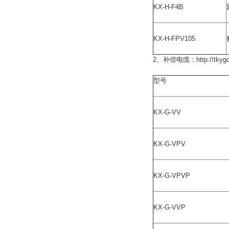
KX-H-F4B
KX-H-FPV105
2、补偿电缆：http://tkygq8
型号
KX-G-VV
KX-G-VPV
KX-G-VPVP
KX-G-VVP