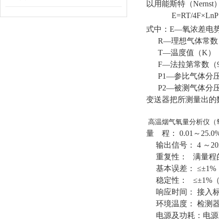
以用能斯特（Nerns
E=RT/4F×LnP
式中：E—氧浓差电
R—理想气体常数（8.
T—温度值（K）
F—法拉第常数（965
P1—参比气体分
P2—被测气体分
变送器把所测量出的
高温烟气氧量分析仪（氧
量 程： 0.01～25.0
输出信号： 4 ～20m
重复性： 满量程的±
基本误差： ≤±1%
稳定性： ≤±1%（
响应时间： 接入
环境温度： 检测器 
电源及功耗：电源1