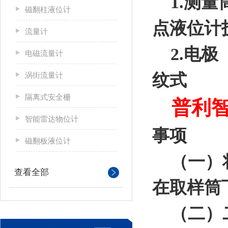
1.测量筒
磁翻柱液位计
点液位计
流量计
2.电极
电磁流量计
涡街流量计
纹式
隔离式安全栅
普利
智能雷达物位计
事项
磁翻板液位计
（一）将
查看全部
在取样筒
（二）二