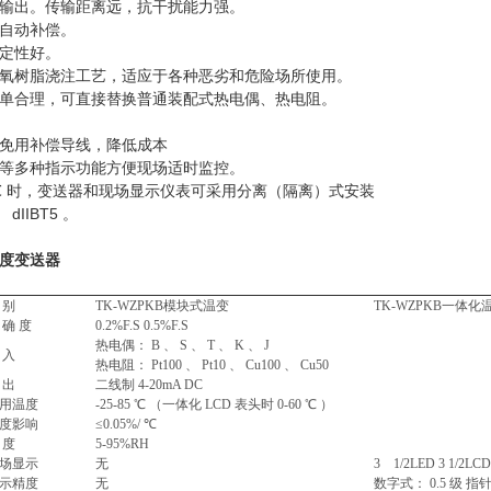
 DC 输出。传输距离远，抗干扰能力强。
自动补偿。
定性好。
氧树脂浇注工艺，适应于各种恶劣和危险场所使用。
单合理，可直接替换普通装配式热电偶、热电阻。
免用补偿导线，降低成本
等多种指示功能方便现场适时监控。
 ℃ 时，变送器和现场显示仪表可采用分离（隔离）式安装
 dIIBT5 。
度变送器
 别
TK-WZPKB模块式温变
TK-WZPKB一体化
 确 度
0.2%F.S 0.5%F.S
热电偶： B 、 S 、 T 、 K 、 J
 入
热电阻： Pt100 、 Pt10 、 Cu100 、 Cu50
 出
二线制 4-20mA DC
用温度
-25-85 ℃ （一体化 LCD 表头时 0-60 ℃ ）
度影响
≤0.05%/ ℃
 度
5-95%RH
场显示
无
3 1/2LED 3 1/2L
示精度
无
数字式： 0.5 级 指针