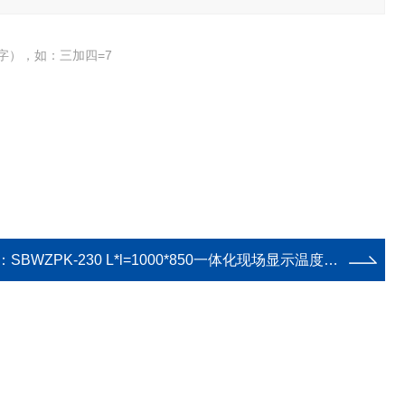
字），如：三加四=7
：
SBWZPK-230 L*l=1000*850一体化现场显示温度变送器