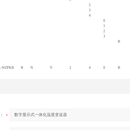
2
3
4
0
1
2
3
B
K-WZPKB
R
N
Y
2
4
0
B
：