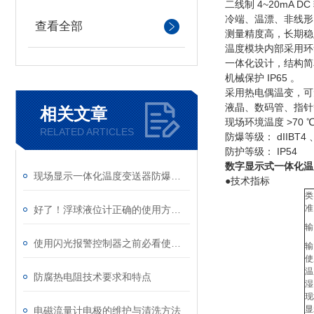
二线制 4~20mA
冷端、温漂、非线形
查看全部
测量精度高，长期稳
温度模块内部采用环
一体化设计，结构简
机械保护 IP65 。
采用热电偶温变，可
液晶、数码管、指针
相关文章
现场环境温度 >70
RELATED ARTICLES
防爆等级： dIIBT4 、
防护等级： IP54
数字显示式一体化温
现场显示一体化温度变送器防爆热电阻工作原理及特点
●技术指标
类
准
好了！浮球液位计正确的使用方法就在这里！
输
使用闪光报警控制器之前必看使用说明书（详细版）
输
使
温
防腐热电阻技术要求和特点
湿
现
显
电磁流量计电极的维护与清洗方法