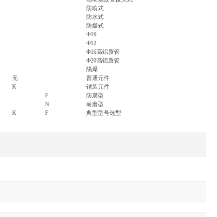
防喷式
防水式
防爆式
Ф16
Ф12
Ф16高铝质管
Ф20高铝质管
隔爆
无
普通元件
K
铠装元件
F
防腐型
N
耐磨型
K
F
典型型号选型