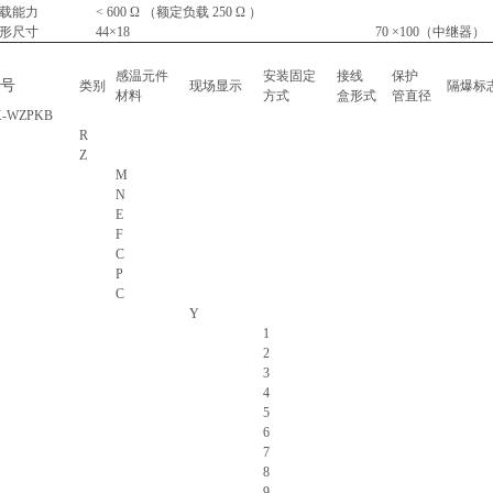
载能力
< 600 Ω （额定负载 250 Ω ）
形尺寸
44×18
70 ×100（中继器）
感温元件
安装固定
接线
保护
号
类别
现场显示
隔爆标
材料
方式
盒形式
管直径
K-WZPKB
R
Z
M
N
E
F
C
P
C
Y
1
2
3
4
5
6
7
8
9