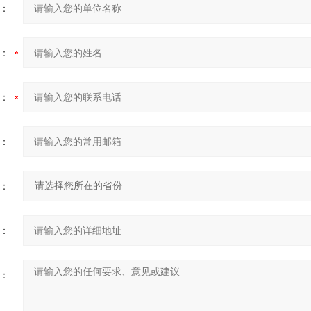
：
：
：
：
：
：
：