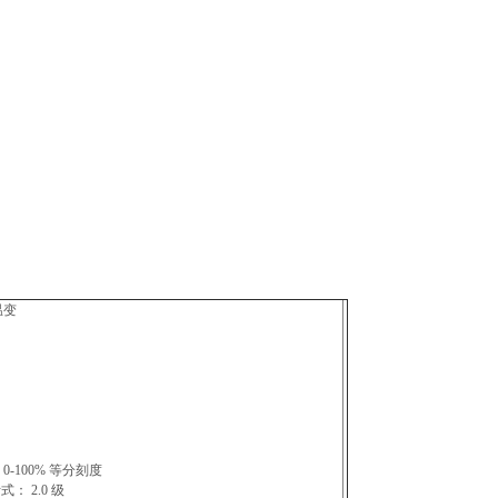
温变
CD 0-100% 等分刻度
式： 2.0 级