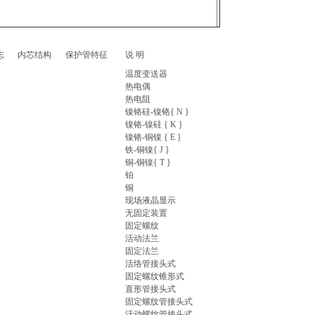
志
内芯结构
保护管特征
说 明
温度变送器
热电偶
热电阻
镍铬硅-镍铬{ N }
镍铬-镍硅 { K }
镍铬-铜镍 { E }
铁-铜镍{ J }
铜-铜镍{ T }
铂
铜
现场液晶显示
无固定装置
固定螺纹
活动法兰
固定法兰
活络管接头式
固定螺纹锥形式
直形管接头式
固定螺纹管接头式
活动螺纹管接头式