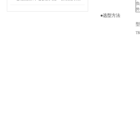
负
外
●选型方法
型
T