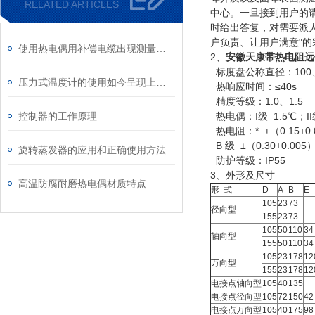
RELATED ARTICLES
中心。一旦接到用户的
时给出答复，对需要派
户负责、让用户满意"的
使用热电偶用补偿电缆出现测量误差应该如何处理？
2、
安徽天康带热电阻远
标度盘公称直径：100、
压力式温度计的使用如今呈现上升趋势
热响应时间：≤40s
精度等级：1.0、1.5
控制器的工作原理
热电偶：I级 1.5℃；II级
热电阻：* ±（0.15+0.0
B 级 ±（0.30+0.005
旋转蒸发器的应用和正确使用方法
防护等级：IP55
3、外形及尺寸
高温防腐耐磨热电偶材质特点
形 式
D
A
B
E
105
23
73
径向型
155
23
73
105
50
110
34
轴向型
155
50
110
34
105
23
178
12
万向型
155
23
178
12
电接点轴向型
105
40
135
电接点径向型
105
72
150
42
电接点万向型
105
40
175
98