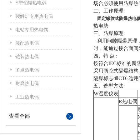
S型铂铑热电偶
场合必须使用防爆热
二、工作原理:
裂解炉专用热电偶
固定螺纹式防爆热电
热电势
电站专用热电偶
三、防爆原理:
利用间隙隔爆原理，
装配热电偶
时，能通过接合面间
四、特 点 :
铠装热电偶
按符合IEC标准的新防
多点热电偶
采用两腔式隔爆结构
隔爆标志dⅡCT6,
耐磨热电偶
五、选型方法:
W温度仪表
工业热电偶
R热电偶
查看全部