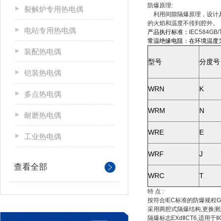
防爆原理:
裂解炉专用热电偶
利用间隙隔爆原理，设计具
的火焰和温度不传到腔外。
电站专用热电偶
产品执行标准：
IEC584GB/
常
温绝缘电阻：在环境温度为2
装配热电偶
型号
分度号
铠装热电偶
WRN
K
多点热电偶
WRM
N
耐磨热电偶
WRE
E
工业热电偶
WRF
J
查看全部
WRC
T
特 点 :
按符合IEC标准的防爆规程GB
采用两腔式隔爆结构,更换测
隔爆标志EXdⅡCT6,适用