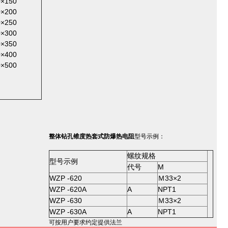
0×150
0×200
0×250
0×300
0×350
0×400
0×500
整体钻孔锥度热套式防爆热电阻
型号示例：
螺纹规格
型号示例
代号
M
WZP -620
Ｍ33×2
WZP -620A
A
NPT1
WZP -630
Ｍ33×2
WZP -630A
A
NPT1
可按用户要求约定提供法兰