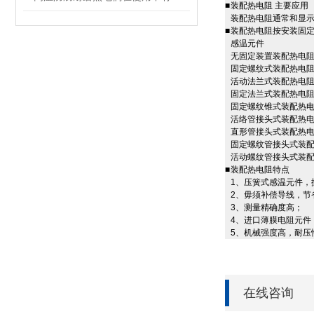
■
装配热电阻 主要应用
装配热电阻通常和显示
■
装配热电阻按安装固
感温元件
无固定装置装配热电
固定螺纹式装配热电
活动法兰式装配热电
固定法兰式装配热电
固定螺纹锥式装配热
活络管接头式装配热
直形管接头式装配热
固定螺纹管接头式装
活动螺纹管接头式装
■
装配热电阻特点
1、压簧式感温元件，
2、毋须补偿导线，节
3、测量精确度高；
4、进口薄膜电阻元件
5、机械强度高，耐压
在线咨询