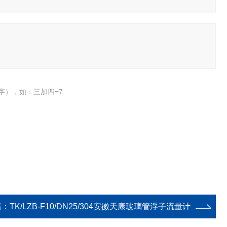
字），如：三加四=7
篇：
TK/LZB-F10/DN25/304安徽天康玻璃管浮子流量计