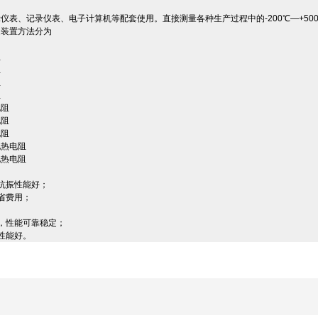
仪表、记录仪表、电子计算机等配套使用。直接测量各种生产过程中的-200℃—+5
定装置方法分为
阻
阻
阻
阻
电阻
电阻
电阻
配热电阻
配热电阻
抗振性能好；
省费用；
，性能可靠稳定；
性能好。