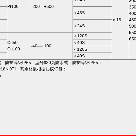
30
Pt100
-200—+500
35
＜45S
40
￠15
45
＜24S
50
55
＜120S
65
Cu50
＜40S
-40—+100
Cu100
＜120S
＜40S
式，防护等级IP65；型号630为防水式，防护等级IP55；
r18Ni9TI，其余材质根据协议订货；
a