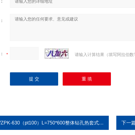
：
：
：
请输入计算结果（填写阿拉伯数
ZPK-630（pt100）L=750*600整体钻孔热套式（锥度）防爆热电阻
下一