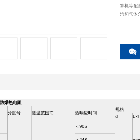
算机等配套
汽和气体
防爆热电阻
规格
分度号
测温范围℃
热响应时间
d
L×l
＜90S
＜24S