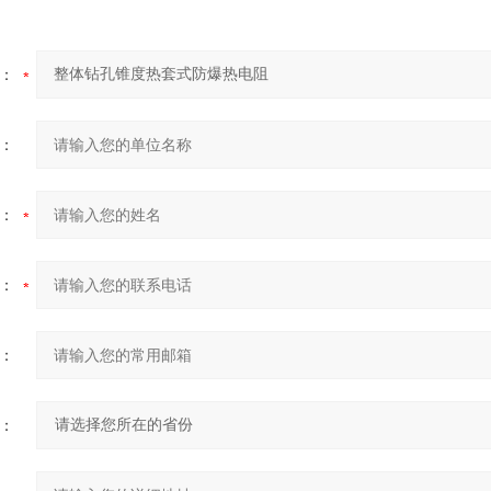
：
：
：
：
：
：