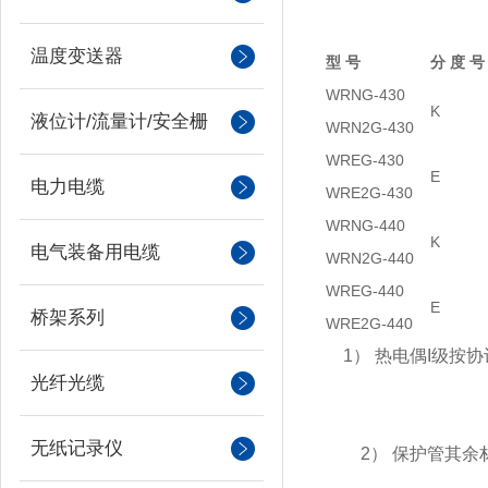
温度变送器
型
号
分
度
号
WRNG-430
K
液位计/流量计/安全栅
WRN2G-430
WREG-430
E
电力电缆
WRE2G-430
WRNG-440
K
电气装备用电缆
WRN2G-440
WREG-440
E
桥架系列
WRE2G-440
1） 热电偶I级按
光纤光缆
无纸记录仪
2） 保护管其余