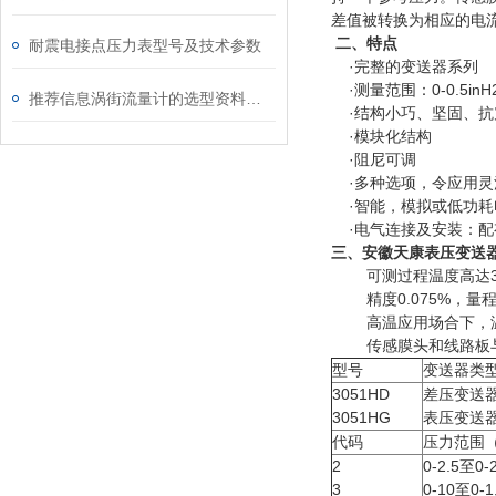
差值被转换为相应的电
二、特点
耐震电接点压力表型号及技术参数
·完整的变送器系列
·测量范围：0-0.5inH2
推荐信息涡街流量计的选型资料（天长市康泰仪表电缆厂）
·结构小巧、坚固、抗
·模块化结构
·阻尼可调
·多种选项，令应用灵
·智能，模拟或低功耗
·电气连接及安装：配
三、安徽天康表压变送器
可测过程温度高达375
精度0.075%，量程比
高温应用场合下，温
传感膜头和线路板与3
型号
变送器类
3051HD
差压变送
3051HG
表压变送
代码
压力范围（
2
0-2.5至0-
3
0-10至0-1