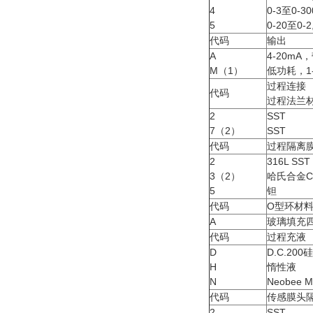
4
0-3至0-30
5
0-20至0-2
代码
输出
A
4-20m
M（1）
低功耗，1
过程连接
代码
过程法兰
2
SST
7（2）
SST
代码
过程隔离
2
316L SST
3（2）
哈氏合金C-
5
钽
代码
O型环材
A
玻璃填充四
代码
过程充液
D
D.C.200
H
惰性液
N
Neobee M
代码
传感膜头
2
SST