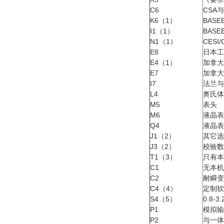
C6
CSA
K6（1）
BASE
I1（1）
BASE
N1（1）
CESI
E8
日本工
E4（1）
加拿大
E7
加拿大
I7
法兰与
L4
奥氏体3
M5
表头
M6
液晶表
Q4
液晶表
J1（2）
其它选
J3（2）
校验数
T1（3）
只有本
C1
无本机
C2
耐瞬变
C4（4）
定制软件
S4（5）
0.8
P1
模拟输
P2
与一体