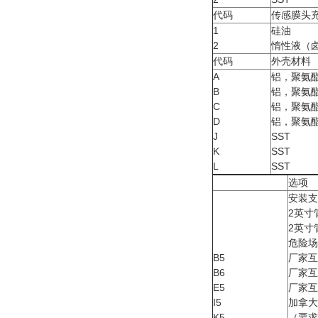
代码
传感膜头
1
硅油
2
惰性液（
代码
外壳材料
A
铝，聚氨
B
铝，聚氨
C
铝，聚氨
D
铝，聚氨
J
SST
K
SST
L
SST
选项
安装支
2英寸
2英寸
危险场
B5
厂家互
B6
厂家互
E5
厂家互
I5
加拿大
K5
（要求*