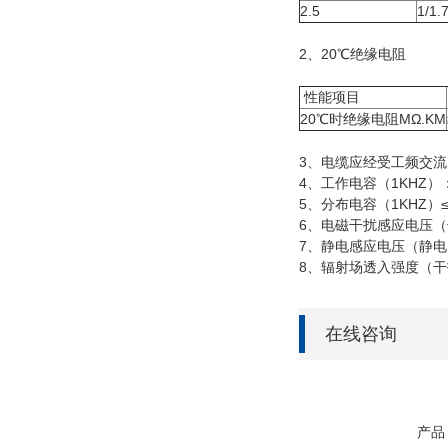
2.5
1/1.
2、20℃绝缘电阻
性能项目
20℃时绝缘电阻MΩ.KM
3、电缆应经受工频交流电
4、工作电容（1KHZ）：
5、分布电容（1KHZ）≤0
6、电磁干扰感应电压（干
7、静电感应电压（静电电
8、辐射场透入强度（干扰场
在线咨询
产品