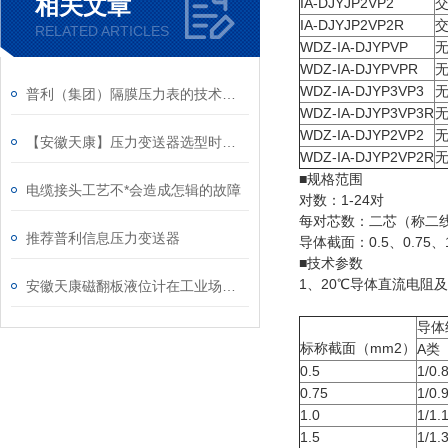
相关文章
IA-DJYJP2VP2
IA-DJYJP2VP2R
RELATED ARTICLES
WDZ-IA-DJYPVP
WDZ-IA-DJYPVPR
WDZ-IA-DJYP3VP3
普利（集团）隔膜压力表的技术要求
WDZ-IA-DJYP3VP3R
WDZ-IA-DJYP2VP2
【安徽天康】压力变送器选型时需要考虑的因素
WDZ-IA-DJYP2VP2R
■规格范围
电缆接头工艺不*会造成怎辑的故障
对数：1-24对
每对芯数：二芯（称二
推荐普利信息压力变送器
导体截面：0.5、0.75、1
■技术参数
1、20℃导体直流电阻
安徽天康磁翻板液位计在工业场合的应用
导体
标称截面（mm2）
A类
0.5
1/0.
0.75
1/0.
1.0
1/1.
1.5
1/1.