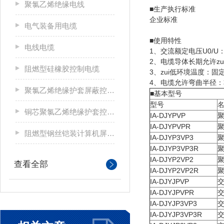
聚氯乙烯绝缘电线
■生产执行标准
企业标准
电气装备用电缆
■使用特性
电线电缆
1、交流额定电压U0/U：3
2、电缆导体长期允许z
阻燃型硅橡胶控制电缆
3、zui低环境温度：固
4、电缆允许弯曲半径
聚氯乙烯绝缘护套屏蔽控制电缆
■基本型号
型号
铜芯聚氯乙烯绝缘护套控制电缆
IA-DJYPVP
IA-DJYPVPR
阻燃型钢丝铠装计算机屏蔽电缆
IA-DJYP3VP3
IA-DJYP3VP3R
IA-DJYP2VP2
查看全部
IA-DJYP2VP2R
IA-DJYJPVP
IA-DJYJPVPR
IA-DJYJP3VP3
IA-DJYJP3VP3R