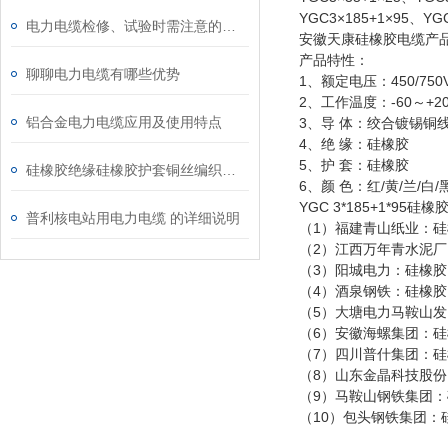
YGC3×185+1×95、YGC
电力电缆检修、试验时需注意的事项
安徽天康硅橡胶电缆产
产品特性：
聊聊电力电缆有哪些优势
1、额定电压：450/750
2、工作温度：-60～+2
铝合金电力电缆应用及使用特点
3、导 体：绞合镀锡铜
4、绝 缘：硅橡胶
5、护 套：硅橡胶
硅橡胶绝缘硅橡胶护套铜丝编织屏蔽电力电缆
6、颜 色：红/黄/兰/白/
YGC 3*185+1*9
普利核电站用电力电缆 的详细说明
（1）福建青山纸业：硅橡胶
（2）江西万年青水泥厂：硅
（3）阳城电力：硅橡胶电缆Y
（4）酒泉钢铁：硅橡胶电缆Y
（5）大塘电力马鞍山发电：
（6）安徽海螺集团：硅橡胶
（7）四川普什集团：硅橡胶
（8）山东金晶科技股份：硅
（9）马鞍山钢铁集团：硅橡
（10）包头钢铁集团：硅橡