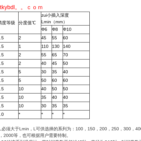
huitkybdl。。ｃｏｍ
zui小插入深度
Lmin（mm）
精度等级
分度值℃
Φ6
Φ8
Φ10
.5
2
45
55
60
.5
1
110
130
140
.5
2
55
65
70
.5
2
40
45
50
.5
5
30
35
40
.5
5
50
60
60
.5
10
40
50
50
.5
10
35
40
40
.5
10
30
35
35
.0
*
*
*
*
必须大于Lmin，L可供选择的系列为：100，150，200，250，300，400
500，2000等，也可根据用户需要特制。