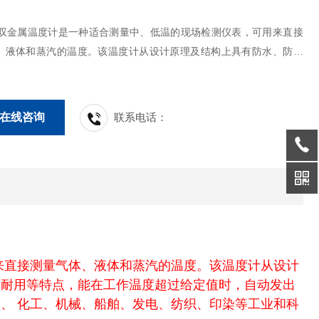
列双金属温度计是一种适合测量中、低温的现场检测仪表，可用来直接
、液体和蒸汽的温度。该温度计从设计原理及结构上具有防水、防腐
动、直观、易读数、无汞害、坚固耐用等特点，能在工作温度超过给定
动发出控制信号切断电源或报警。可取代其它形工的测温仪表，广泛应
、 化工、机械、船舶、发电、纺织、印染等工业和科研部门。
在线咨询
联系电话：
来直接测量气体、液体和蒸汽的温度。该温度计从设计
固耐用等特点，能在工作温度超过给定值时，自动发出
、 化工、机械、船舶、发电、纺织、印染等工业和科