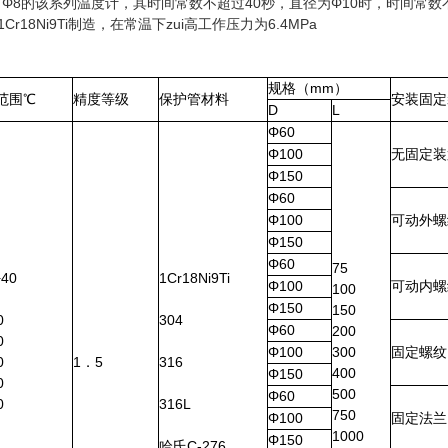
、Φ8的该系列温度计，其时间常数不超过40秒，直径为Φ10时，时间常数
r18Ni9Ti制造，在常温下zui高工作压力为6.4MPa
规格（mm）
范围℃
精度等级
保护管材料
安装固定
D
L
Φ60
Φ100
无固定装
Φ150
Φ60
Φ100
可动外螺
Φ150
Φ60
75
+40
1Cr18Ni9Ti
Φ100
可动内螺
100
Φ150
150
0
304
Φ60
200
0
Φ100
300
固定螺纹
0
1．5
316
400
Φ150
0
500
Φ60
0
316L
750
Φ100
固定法兰
1000
Φ150
哈氏C-276