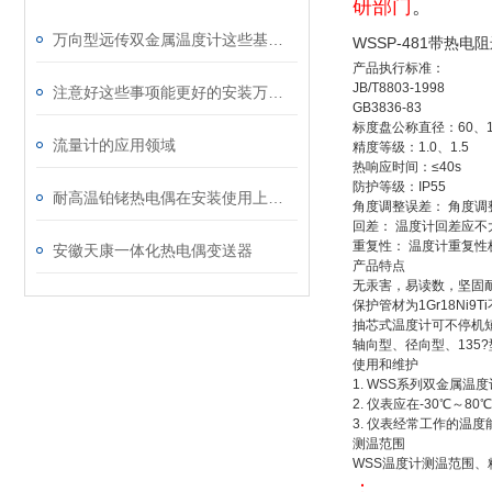
研部门
。
万向型远传双金属温度计这些基础资料您了解多少？
WSSP-481带热
产品执行标准：
JB/T8803-1998
注意好这些事项能更好的安装万向型远传双金属温度计
GB3836-83
标度盘公称直径：60、1
流量计的应用领域
精度等级：1.0、1.5
热响应时间：≤40s
防护等级：IP55
耐高温铂铑热电偶在安装使用上应该注意哪些方面？
角度调整误差： 角度调
回差： 温度计回差应
重复性： 温度计重复性
安徽天康一体化热电偶变送器
产品特点
无汞害，易读数，坚固
保护管材为1Gr18Ni
抽芯式温度计可不停机
轴向型、径向型、135
使用和维护
1. WSS系列双金属
2. 仪表应在-30℃～
3. 仪表经常工作的温度
测温范围
WSS温度计测温范围、
：