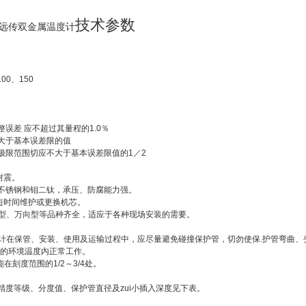
技术参数
电阻远传双金属温度计
00、150
整误差 应不超过其量程的1.0％
不大于基本误差限的值
极限范围切应不大于基本误差限值的1／2
耐震。
9Ti不锈钢和钼二钛，承压、防腐能力强。
短时间维护或更换机芯。
?型、万向型等品种齐全，适应于各种现场安装的需要。
温度计在保管、安装、使用及运输过程中，应尽量避免碰撞保护管，切勿使保.护管弯曲
80℃的环境温度内正常工作。
能在刻度范围的1/2～3/4处。
精度等级、分度值、保护管直径及zui小插入深度见下表。