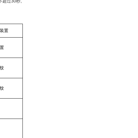
不超过30秒。
装置
置
纹
纹