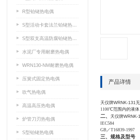
R型铂铑热电偶
S型活动卡套法兰铂铑热电偶
S型双支高温防腐铂铑热电偶
水泥厂专用耐磨热电偶
WRN130-NM耐磨热电偶
压簧式固定热电偶
产品详情
吹气热电偶
天仪牌WRNK-13
高温高压热电偶
1100℃范围内的
二、
天仪牌WRNK
炉管刀刃热电偶
IEC584
GB
／T16839-1997
S型铂铑热电偶
三、规格及型号