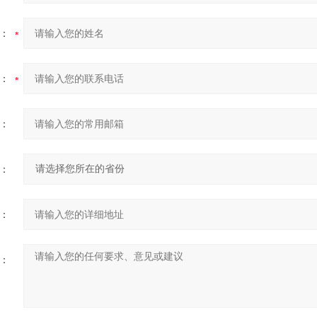
：
：
：
：
：
：