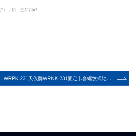
字），如：三加四=7
：
WRPK-231天仪牌WRNK-231固定卡套螺纹式铠装热电偶