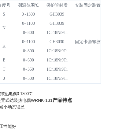
分度号
测温范围℃
保护管材质
安装固定装置
S
0~1300
GH3039
0~1100
GH3039
N
0~800
1Cr18Ni9Ti
固定卡套螺纹
0~1100
GH3030
K
0~800
1Cr18Ni9Ti
E
0~600
1Cr18Ni9Ti
T
0~350
1Cr18Ni9Ti
J
0~500
1Cr18Ni9Ti
铠装热电偶0-1300℃
产品特点
置式铠装热电偶WRNK-131
，减小动态误差
耐压性能好