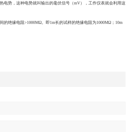
热电势，这种电势就叫输出的毫伏信号（mV），工作仪表就会利用这
间的绝缘电阻>1000MΩ。即1m长的试样的绝缘电阻为1000MΩ；10m