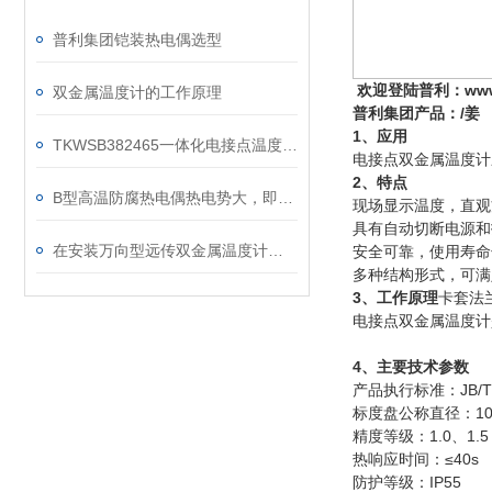
普利集团铠装热电偶选型
欢迎登陆普利：www.
双金属温度计的工作原理
普利集团产品：/姜
1、应用
TKWSB382465一体化电接点温度变送器和电接点双金属温度计的区别
电接点双金属温度计
2、特点
B型高温防腐热电偶热电势大，即灵敏度高
现场显示温度，直观
具有自动切断电源和
在安装万向型远传双金属温度计的热电阻时要注意哪些？
安全可靠，使用寿命
多种结构形式，可满
3、工作原理
卡套法兰
电接点双金属温度计
4、主要技术参数
产品执行标准：JB/T88
标度盘公称直径：10
精度等级：1.0、1.5
热响应时间：≤40s
防护等级：IP55