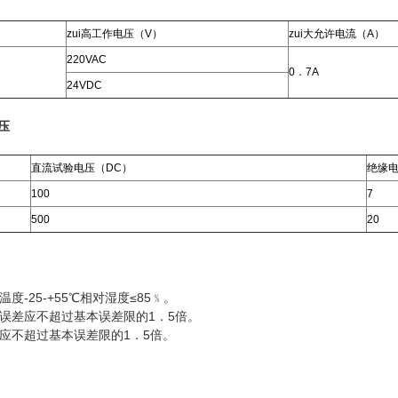
zui高工作电压（V）
zui大允许电流（A）
220VAC
0．7A
24VDC
压
直流试验电压（DC）
绝缘
100
7
500
20
度-25-+55℃相对湿度≤85﹪。
误差应不超过基本误差限的1．5倍。
应不超过基本误差限的1．5倍。