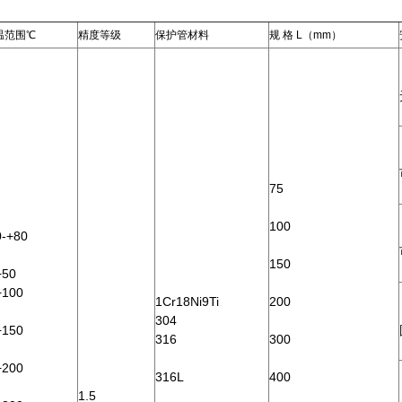
温范围℃
精度等级
保护管材料
规 格 L（mm）
75
100
0-+80
150
+50
+100
1Cr18Ni9Ti
200
304
+150
316
300
+200
316L
400
1.5