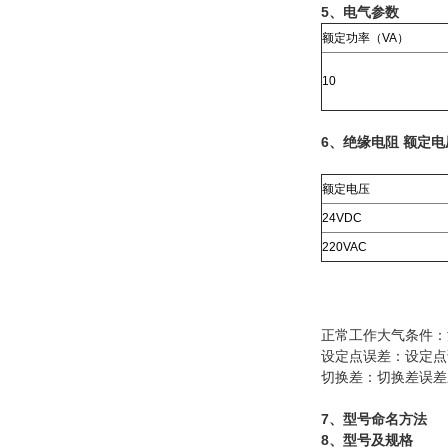
5、电气参数
额定功率（VA）
10
6、绝缘电阻 额定电
额定电压
24VDC
220VAC
正常工作大气条件：温
设定点误差：设定点
切换差：切换差误差
7、型号命名方法
8、型号及规格