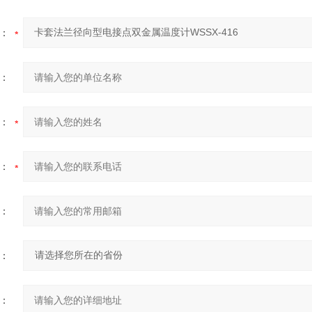
：
：
：
：
：
：
：