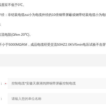
温度应不低于0℃。
半径：非铠装电缆zui小为电缆外径的10倍铜带屏蔽或钢带铠装电缆小为电
标
电阻(Ω/km.20℃)。
小于5000MΩ/KM，成品电缆经受交流50HZ2.0KV/5min电压试验不击穿
：
：