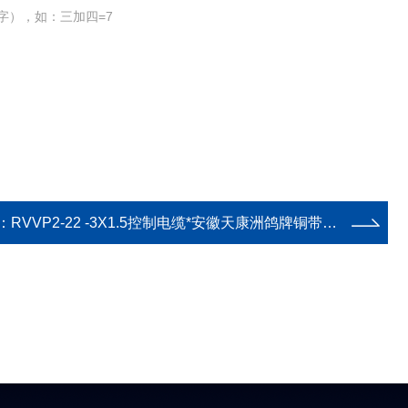
字），如：三加四=7
：
RVVP2-22 -3X1.5控制电缆*安徽天康洲鸽牌铜带屏蔽钢带铠装控制电缆