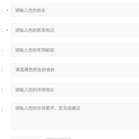
：
：
：
：
：
：