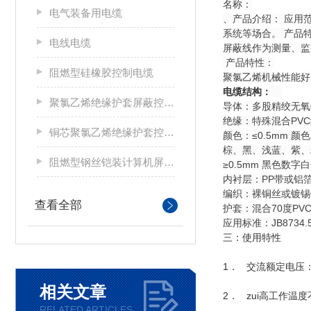
名称：
电气装备用电缆
、产品介绍： 应用
系统等场合。 产品
电线电缆
屏蔽线作为测量、监
产品特性：
阻燃型硅橡胶控制电缆
聚氯乙烯机械性能
电缆结构：
聚氯乙烯绝缘护套屏蔽控制电缆
导体：多股精绞无氧铜
绝缘：特殊混合P
铜芯聚氯乙烯绝缘护套控制电缆
颜色：≤0.5mm 颜
棕、黑、浅蓝、紫
阻燃型钢丝铠装计算机屏蔽电缆
≥0.5mm 黑色
内衬层：PP带或
编织：裸铜丝或镀
查看全部
护套：混合70度PV
应用标准：JB8734.5
三：使用特性
1． 交流额定电压：U0
相关文章
2． zui高工作温度
RELATED ARTICLES