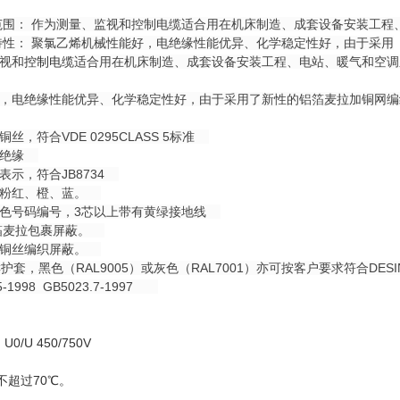
范围： 作为测量、监视和控制电缆适合用在机床制造、成套设备安装工
特性： 聚氯乙烯机械性能好，电绝缘性能优异、化学稳定性好，由于采用
视和
控制电缆
适合用在机床制造、成套设备安装工程、电站、暖气和空
好，电绝缘性能优异、化学稳定性好，由于采用了新性的铝箔麦拉加铜
丝，符合VDE 0295CLASS 5标准
VC绝缘
色表示，符合JB8734
、粉红、橙、蓝。
数字白色号码编号，3芯以上带有黄绿接地线
铝箔麦拉包裹屏蔽。
锡铜丝编织屏蔽。
C护套，黑色（RAL9005）或灰色（RAL7001）亦可按客户要求符合DE
-1998 GB5023.7-1997
/U 450/750V
不超过70℃。