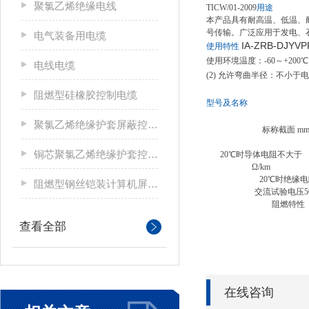
聚氯乙烯绝缘电线
TICW/01-2009
用途
本产品具有耐高温、低温、耐
号传输。广泛应用于发电、
电气装备用电缆
IA-ZRB-D
使用特性
使用环境温度：-60～+200
电线电缆
(2) 允许弯曲半径：不小
阻燃型硅橡胶控制电缆
型号及名称
聚氯乙烯绝缘护套屏蔽控制电缆
标称截面 m
铜芯聚氯乙烯绝缘护套控制电缆
20℃时导体电阻不大于
Ω/km
20℃时绝缘
阻燃型钢丝铠装计算机屏蔽电缆
交流试验电压50
阻燃特性
查看全部
在线咨询