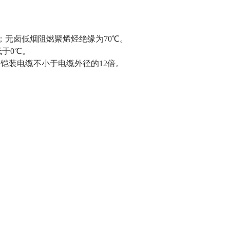
℃；无卤低烟阻燃聚烯烃绝缘为70℃。
低于0℃。
铠装电缆不小于电缆外径的12倍。