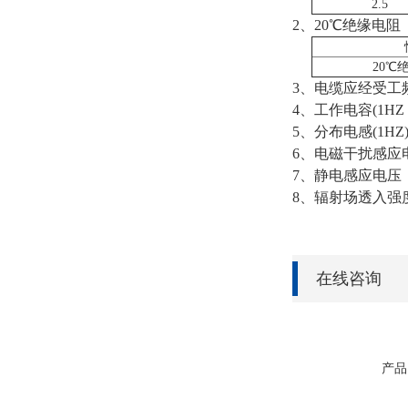
2.5
2、20℃绝缘电阻
20℃
3、电缆应经受工频
4、工作电容(1HZ 
5、分布电感(1HZ)≤
6、电磁干扰感应电
7、静电感应电压（
8、辐射场透入强度（
在线咨询
产品