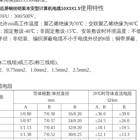
使用特性
屏钢丝铠装本安型计算机电缆10X3X1.5
U：300/500V。
允许zui高工作温度：聚乙烯绝缘为70℃；交联聚乙烯绝缘为90
度：固定敷设-40℃；非固定敷设-15℃。安装敷设时环境温度：不
半径：非铠装、编织屏蔽电缆不小于电缆外径的6倍；铜带屏蔽、
二线组)或三芯(称三线组)。
0.75mm2、1.0mm2、1.5mm2、2.5mm2。
流电阻
导体根数/单丝直径
20℃时导体直流电阻
面
mm
Ω/km
A
B
R
A、B
R
1/0.80
7/0.30
16/0.20
≤36.0
≤39.0
1/0.97
7/0.37
24/0.20
≤24.5
≤26.0
1/1.13
7/0.43
32/0.20
≤18.1
≤19.5
1/1.38
7/0.52
30/0.25
≤12.1
≤13.3