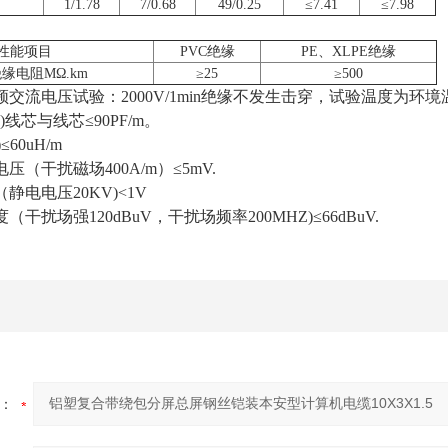
1/1.78
7/0.68
49/0.25
≤7.41
≤7.98
性能项目
PVC绝缘
PE、XLPE绝缘
绝缘电阻MΩ.km
≥25
≥500
交流电压试验：2000V/1min绝缘不发生击穿，试验温度为环境
)线芯与线芯≤90PF/m。
60uH/m
压（干扰磁场400A/m）≤5mV.
静电电压20KV)<1V
干扰场强120dBuV，干扰场频率200MHZ)≤66dBuV.
：