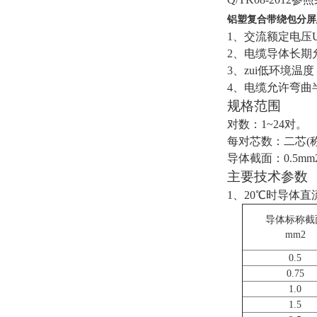
铝塑复合带绕包分屏总
1、交流额定电压U0/
2、电缆导体长期
3、zui低环境温
4、电缆允许弯曲
规格范围
对数：1~24对。
每对芯数：二芯(称
导体截面：0.5mm2、
主要技术参数
1、20℃时导体直
导体标称截
mm2
0.5
0.75
1.0
1.5