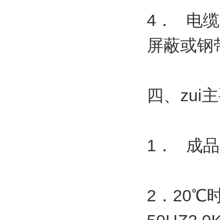
4． 电
屏蔽或钢
四、zui
1． 成品
2．20℃