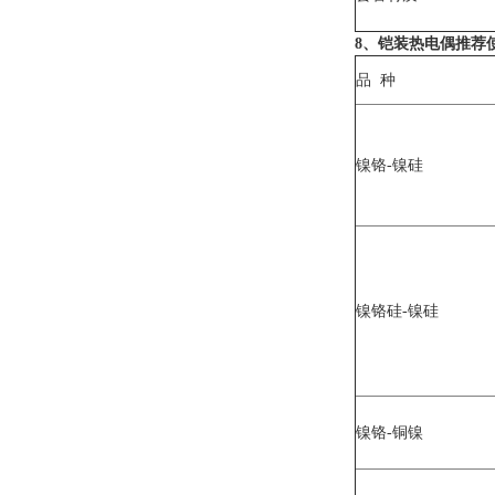
8、铠装热电偶推荐
品 种
镍铬-镍硅
镍铬硅-镍硅
镍铬-铜镍