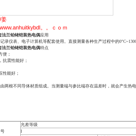
/姜
w.anhuitkybdl。。ｃｏｍ
套法兰铂铑铠装热电偶
应用
录仪表、电子计算机等配套使用。直接测量各种生产过程中的0°C~130
套法兰铂铑铠装热电偶
特点
方便；
抗震性能好；
压性能好；
由两根不同导体材质组成。当测量端与参比端存在温差时，就会产生热电
允差等级
度号
I