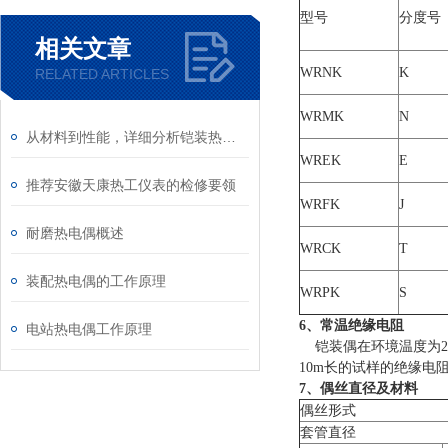
型号
分度号
相关文章
WRNK
K
RELATED ARTICLES
WRMK
N
从材料到性能，详细分析铠装热电偶
WREK
E
推荐安徽天康热工仪表的检修要领
WRFK
J
耐磨热电偶概述
WRCK
T
装配热电偶的工作原理
WRPK
S
6、常温绝缘电阻
电站热电偶工作原理
铠装偶在环境温度为20±
10m长的试样的绝缘电阻
7、偶丝直径及材料
偶丝形式
套管直径