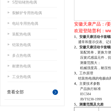
S型铂铑热电偶
裂解炉专用热电偶
电站专用热电偶
安徽天康产品：/姜
欢迎登陆普利：www.
装配热电偶
安徽天康活动卡套螺
1、
通常和显示仪表、记录仪
铠装热电偶
安徽天康活动卡套螺
2、
装配简单，更换方便
多点热电偶
压簧式感温元件，抗
测量范围大；
耐磨热电偶
机械强度高，耐压性
3、
工作原理
工业热电偶
铠装热电偶的电极由两
4、
主要技术参数
产品执行标准
查看全部
IEC584
JB/T9238-1999
5、测量范围及允差