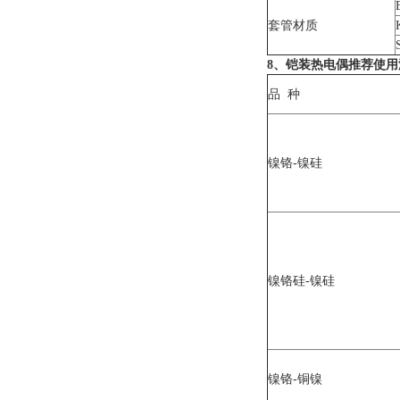
套管材质
8、铠装热电偶推荐使用
品 种
镍铬-镍硅
镍铬硅-镍硅
镍铬-铜镍