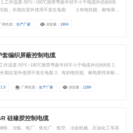
缆 1.工作温度-50℃~180℃推荐弯曲半径不小于电缆外径的6倍
性能，长期在室外使用不发生龟裂 3.有电性能、耐电晕性
性能，在150℃高温下，其机械性能远远优于通用橡胶电缆，
厂商性质：
生产厂家
浏览量：
1804
油类性能。
缘和护套编织屏蔽控制电缆
作温度-50℃~180℃推荐弯曲半径不小于电缆外径的6倍 2、
长期在室外使用不发生龟裂 3、有的电性能、耐电晕性和耐电
150℃高温下，其机械性能远远优于通用橡胶电缆，具有良好的
1.5
厂商性质：
生产厂家
浏览量：
1289
、无臭、无味、具有低表面活性和低吸湿性性能。
KGGR 硅橡胶控制电缆
适用于钢铁、冶炼、电厂、焦化厂、航空、冶金机械、石油化工等高