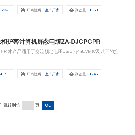
连接线和自动控制系统的传输线长期使用。
*2*1.0
厂商性质：
生产厂家
浏览量：
1653
胶绝缘和护套计算机屏蔽电缆ZA-DJGPGPR
R 本产品适用于交流额定电压Uo/U为450/750V及以下的控
*2*1.5
厂商性质：
生产厂家
浏览量：
1746
末页 跳转到第
页