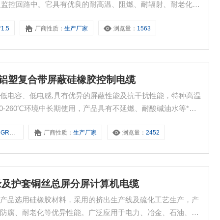
控制及监控回路中。它具有优良的耐高温、阻燃、耐辐射、耐老化、
、耐候性。
1.5
厂商性质：
生产厂家
浏览量：
1563
75阻燃型铝塑复合带屏蔽硅橡胶控制电缆
低电容、低电感,具有优异的屏蔽性能及抗干扰性能，特种高温
0-260℃环境中长期使用，产品具有不延燃、耐酸碱油水等*特
用于桥架敷设，而且可用于电缆沟敷设及直埋敷设。
2*0.75
厂商性质：
生产厂家
浏览量：
2452
橡胶绝缘及护套铜丝总屏分屏计算机电缆
本产品选用硅橡胶材料，采用的挤出生产线及硫化工艺生产，产
、防腐、耐老化等优异性能。广泛应用于电力、冶金、石油、化