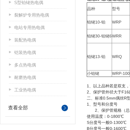
S型铂铑热电偶
品种
型号
裂解炉专用热电偶
铂铑10-铂
WRP
电站专用热电偶
铂铑30-铂铑6
WRR
装配热电偶
铠装热电偶
铂铑13-铂
WRQ
多点热电偶
小铂铑
WRP-100
耐磨热电偶
1、以上品种若是双支，
工业热电偶
2、保护管外径大于F1
二、标准0.5mm偶丝R
1、型号和分度号
查看全部
2、保护管规格（总
使用温度：0-1800℃
S分度号一般0-130
B分度号一般0-160