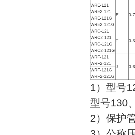
WRE-121
WRE2-121
E
0-
WRE-121G
WRE2-121G
WRC-121
WRC2-121
T
0-
WRC-121G
WRC2-121G
WRF-121
WRF2-121
J
0-
WRF-121G
WRF2-121G
1）型号1
型号130
2）保护
3）公称压