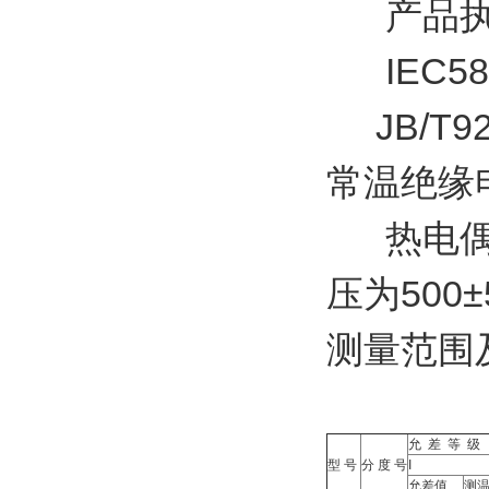
产品执
IEC58
JB/T92
常温绝缘
热电偶在
压为500
测量范围
允 差 等 级
型 号
分 度 号
I
允差值
测温