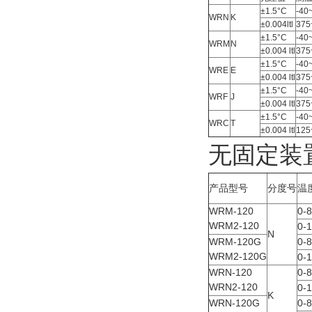
±1.5°C
-40
WRN
K
±0.004ltl
375
±1.5°C
-40
WRM
N
±0.004 ltl
375
±1.5°C
-40
WRE
E
±0.004 ltl
375
±1.5°C
-40
WRF
J
±0.004 ltl
375
±1.5°C
-40
WRC
T
±0.004 ltl
125
无固定装
产品型号
分度号
温
WRM-120
0-
WRM2-120
0-
N
WRM-120G
0-
WRM2-120G
0-
WRN-120
0-
WRN2-120
0-
K
WRN-120G
0-