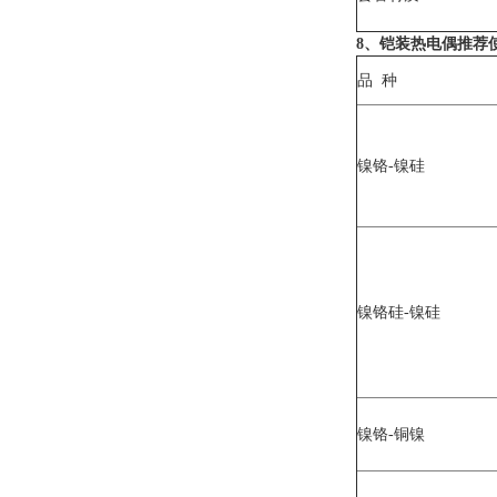
8、铠装热电偶推荐
品 种
镍铬-镍硅
镍铬硅-镍硅
镍铬-铜镍