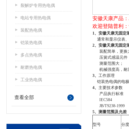
裂解炉专用热电偶
电站专用热电偶
安徽天康产品：
欢迎登陆普利：ww
装配热电偶
安徽天康无固定
1、
通常和显示仪表、记
铠装热电偶
安徽天康无固定
2、
装配简单，更换
多点热电偶
压簧式感温元件，
测量范围大；
耐磨热电偶
机械强度高，耐
3、
工作原理
工业热电偶
铠装热电偶的电极
4、
主要技术参数
产品执行标准
查看全部
IEC584
JB/T9238-1999
5、测量范围及允差
型号
分