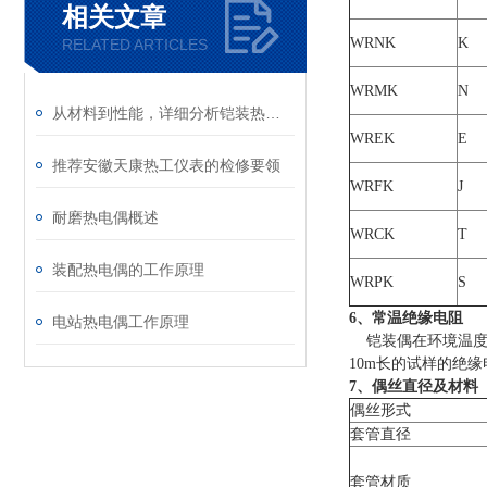
相关文章
WRNK
K
RELATED ARTICLES
WRMK
N
从材料到性能，详细分析铠装热电偶
WREK
E
推荐安徽天康热工仪表的检修要领
WRFK
J
耐磨热电偶概述
WRCK
T
装配热电偶的工作原理
WRPK
S
6、常温绝缘电阻
电站热电偶工作原理
铠装偶在环境温度为2
10m长的试样的绝缘
7、偶丝直径及材料
偶丝形式
套管直径
套管材质