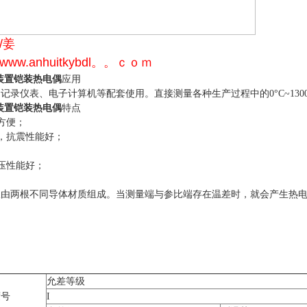
/姜
w.anhuitkybdl。。ｃｏｍ
装置铠装热电偶
应用
录仪表、电子计算机等配套使用。直接测量各种生产过程中的0°C~130
装置铠装热电偶
特点
方便；
抗震性能好；
压性能好；
由两根不同导体材质组成。当测量端与参比端存在温差时，就会产生热电
允差等级
度号
I