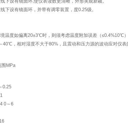
在标度线下设有镜面环,使仪表读数更清晰，外形美观新颖。
标度线下设有镜面环，并带有调零装置，度0.25级。
境温度如偏离20±3℃时，则须考虑温度附加误差（≤0.4%10℃
～40℃，相对湿度不大于80%，且震动和压力源的波动应对仪
围MPa
～0.25
1
～4 0～6
16