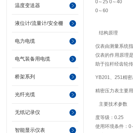
0～25 0～40
温度变送器
0～60
液位计/流量计/安全栅
结构原理
电力电缆
仪表由测量系统
仪表的作用原理
电气装备用电缆
助于拉杆经齿轮
桥架系列
YB201、251精
精密压力表主要
光纤光缆
主要技术参数
无纸记录仪
度等级：0.25
使用环境条件：0
智能显示仪表