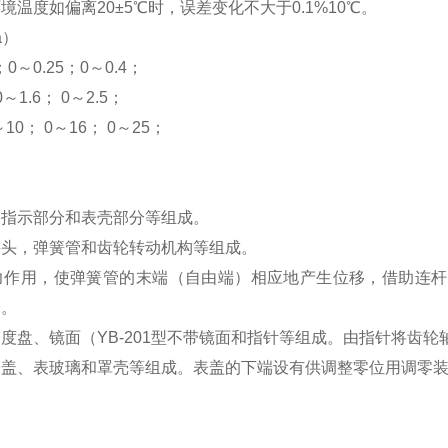
温度如偏离20±5℃时，误差变化不大于0.1%10℃。
a）
；0～0.25；0～0.4；
0～1.6； 0～2.5；
～10； 0～16； 0～25；
、指示部分和表壳部分等组成。
接头，弹簧管和齿轮转动机构等组成。
力作用，使弹簧管的末端（自由端）相应地产生位移，借助连杆
分。
度盘、镜面（YB-201型不带镜面和指针等组成。由指针将齿
表盖、表玻璃和罩壳等组成。表盖的下端设有供调整零位用调零