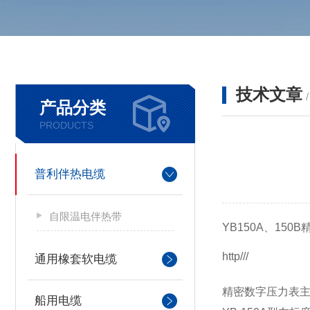
技术文章
产品分类
PRODUCTS
普利伴热电缆
自限温电伴热带
YB150A、150
http///
通用橡套软电缆
精密数字压力表
船用电缆