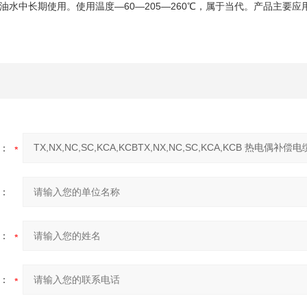
油水中长期使用。使用温度—60—205—260℃，属于当代。产品主要
：
：
：
：