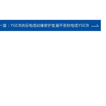
一篇：
YGCB供应电缆硅橡胶护套扁平形软电缆YGCB