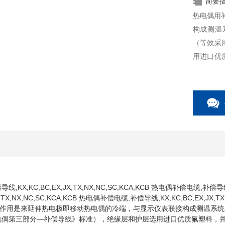
简要
热电偶用
构成测温系
（等效采用
用进口优
碱、耐磨
KX,KC,BC,EX,JX,TX,NX,NC,SC,KCA,KCB 热电偶补偿电缆,补偿导线,
X,TX,NX,NC,SC,KCA,KCB 热电偶补偿电缆,补偿导线,KX,KC,BC,EX,JX,TX,
作用是来延伸热电极即移动热电偶的冷端，与显示仪表联接构成测温系统。本
3《热电偶第三部分—补偿导线》标准），绝缘层和护层选用进口优质氟塑料